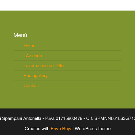
Menù
Home
L’Azienda
Lavorazione dell’Olio
Photogallery
Contatti
a di Spampani Antonella - P.iva 01715800478 - C.f. SPMNNL61L63G71
Created with
Envo Royal
WordPress theme